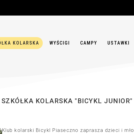
ÓŁKA KOLARSKA
WYŚCIGI
CAMPY
USTAWKI
SZKÓŁKA KOLARSKA "BICYKL JUNIOR"
Klub kolarski Bicykl Piaseczno zaprasza dzieci i mło